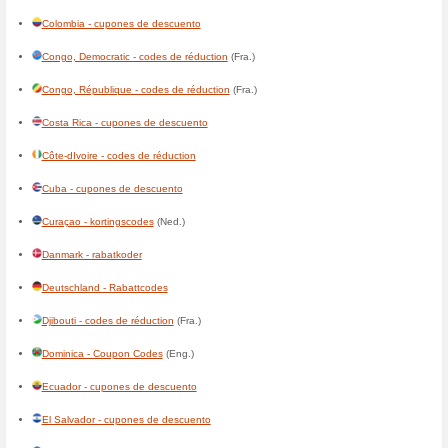
Bahamas - Coupon Codes
Bahrain - Coupon Codes
(Eng
Bangladesh - Coupon Codes
Barbados - Coupon Codes
Беларусь - коды на скидки
(Р
België - kortingscodes
(Ned.)