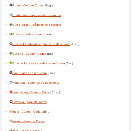
Botswana - Coupon Codes
(E
Brasil - códigos de desconto
Brunei - Coupon Codes
(Eng.
България - кодове за отстъп
Burkina Faso - codes de rédu
Burundi - codes de réduction