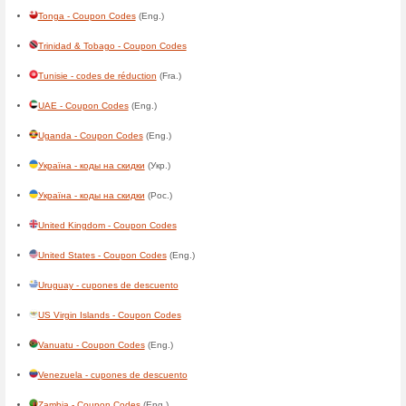
Grenada - Coupon Codes
(En
Grønland - rabatkoder
(Dan.)
Guadeloupe - codes de réduc
Guam - Coupon Codes
(Eng.
Guatemala - cupones de des
Guiné-Bissau - códigos de d