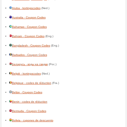
In Other Countries
Algérie - codes de réduction
(
American Samoa - Coupon C
Andorra - cupones de descu
Angola - códigos de descont