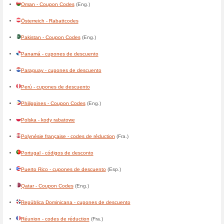
Deutschland - Rabattcodes
Djibouti - codes de réduction
(
Dominica - Coupon Codes
(En
Ecuador - cupones de descu
El Salvador - cupones de de