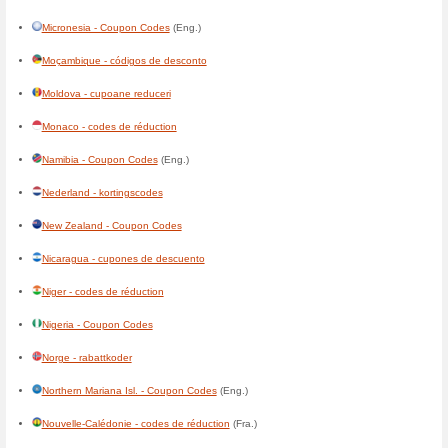
Costa Rica - cupones de des
Côte-dIvoire - codes de réduc
Cuba - cupones de descuent
Curaçao - kortingscodes
(Ned
Danmark - rabatkoder