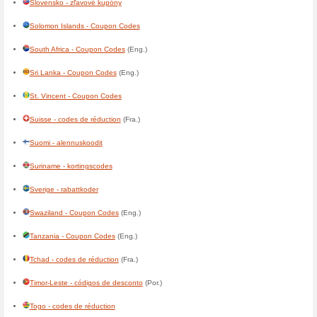
France - codes de réduction
Gabon - codes de réduction
Gambia - Coupon Codes
(Eng
Ghana - Coupon Codes
(Eng.
Gibraltar - Coupon Codes