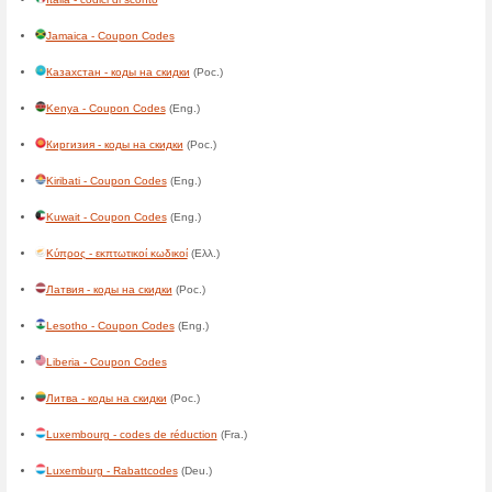
Cabo Verde - códigos de des
Cameroon - codes de réducti
Canada - Coupon Codes
(Eng
Canada - codes de réduction
Cayman Islands - Coupon Co